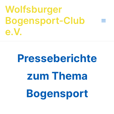
Zum
Wolfsburger
Inhalt
springen
Bogensport-Club
Main
e.V.
Men
Presseberichte
zum Thema
Bogensport