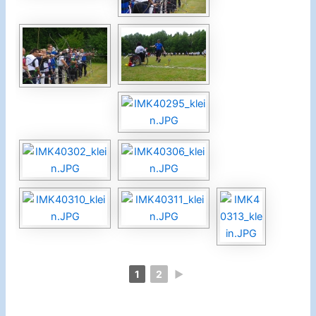
1
2
►