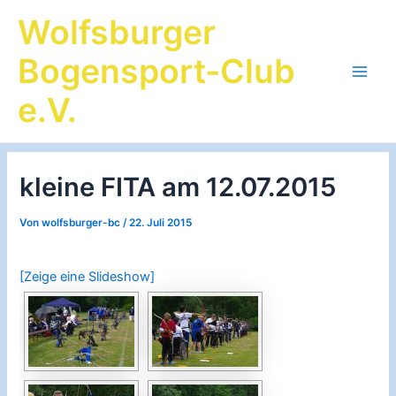
Zum
Wolfsburger
Inhalt
springen
Bogensport-Club
Main
e.V.
Men
kleine FITA am 12.07.2015
Von
wolfsburger-bc
/
22. Juli 2015
[Zeige eine Slideshow]