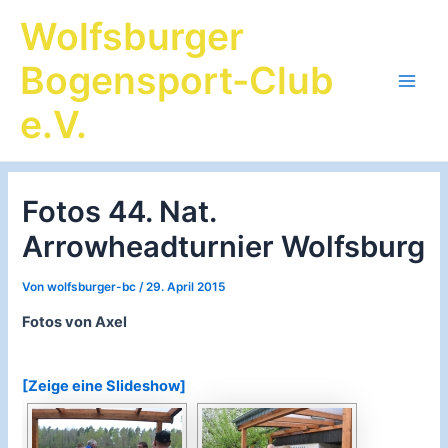
Zum
Wolfsburger
Inhalt
springen
Bogensport-Club
Main
e.V.
Men
Fotos 44. Nat.
Arrowheadturnier Wolfsburg
Von
wolfsburger-bc
/
29. April 2015
Fotos von Axel
[Zeige eine Slideshow]