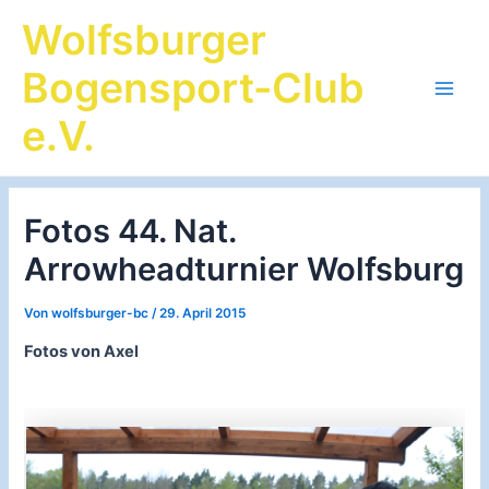
Zum
Wolfsburger
Inhalt
springen
Bogensport-Club
Main
e.V.
Men
Fotos 44. Nat.
Arrowheadturnier Wolfsburg
Von
wolfsburger-bc
/
29. April 2015
Fotos von Axel