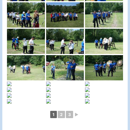
1
2
3
►