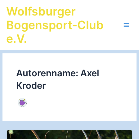
Zum
Wolfsburger
Inhalt
springen
Bogensport-Club
Main
e.V.
Men
Autorenname: Axel
Kroder