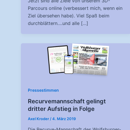
Jetzt sind alle Ziele von unserem 3D-
Parcours online (verbessert mich, wenn ein
Ziel übersehen habe). Viel Spaß beim
durchblättern….und alle […]
Pressestimmen
Recurvemannschaft gelingt
dritter Aufstieg in Folge
Axel Kroder
/
4. März 2019
Die Recurve-Mannschaft des Wolfsburger-