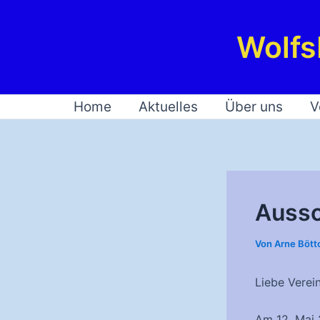
Zum
Inhalt
Wolfs
springen
Home
Aktuelles
Über uns
V
Aussc
Von
Arne Bött
Liebe Verei
Am 12. Mai 2