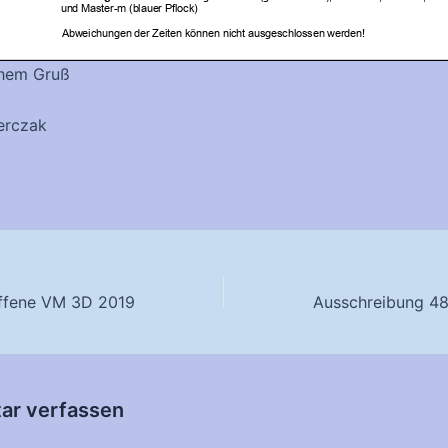
chem Gruß
erczak
ffene VM 3D 2019
r verfassen