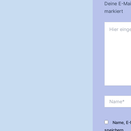
Deine E-Mail
markiert
Hier
eingeben…
Name*
Name, E-
speichern.