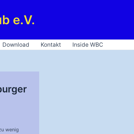
b e.V.
Download
Kontakt
Inside WBC
burger
 zu wenig