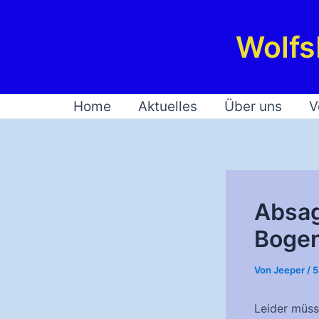
Zum
Inhalt
Wolfs
springen
Home
Aktuelles
Über uns
V
Absag
Bogen
Von
Jeeper
/
5
Leider müsse