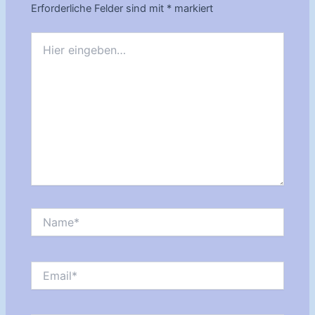
Erforderliche Felder sind mit
*
markiert
Hier
eingeben…
Name*
Email*