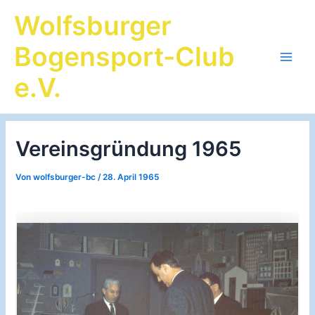
Zum
Wolfsburger
Inhalt
springen
Bogensport-Club
Main
e.V.
Men
Vereinsgründung 1965
Von
wolfsburger-bc
/
28. April 1965