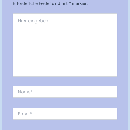
Erforderliche Felder sind mit
*
markiert
Hier
eingeben…
Name*
Email*