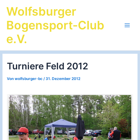
Zum
Wolfsburger
Inhalt
springen
Bogensport-Club
Main
e.V.
Men
Turniere Feld 2012
Von
wolfsburger-bc
/
31. Dezember 2012