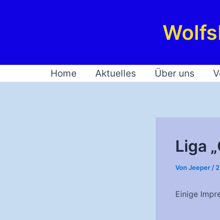
Zum
Inhalt
Wolfs
springen
Home
Aktuelles
Über uns
V
Liga 
Von
Jeeper
/
2
Einige Impr