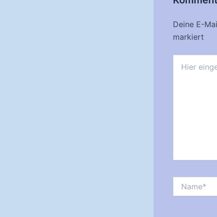
Deine E-Mail
markiert
Hier
eingeben…
Name*