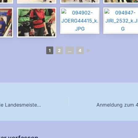
1
2
...
4
►
Limitzahlen für die Landesmeisterschaft Halle 2017
r verfassen