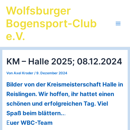
Zum
Wolfsburger
Inhalt
springen
Bogensport-Club
Main
e.V.
Men
KM – Halle 2025; 08.12.2024
Von
Axel Kroder
/
9. Dezember 2024
Bilder von der Kreismeisterschaft Halle in
Reislingen. Wir hoffen, ihr hattet einen
schönen und erfolgreichen Tag. Viel
Spaß beim blättern..
.
E
uer WBC-Team