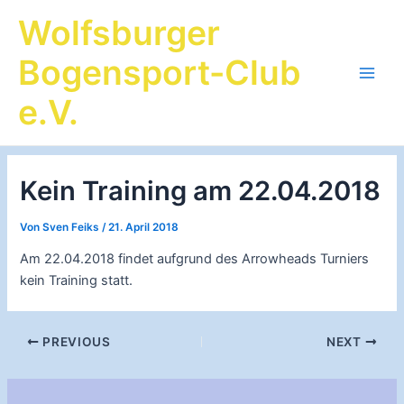
Zum
Wolfsburger
Inhalt
springen
Bogensport-Club
Main
e.V.
Men
Kein Training am 22.04.2018
Von
Sven Feiks
/
21. April 2018
Am 22.04.2018 findet aufgrund des Arrowheads Turniers
kein Training statt.
Post
PREVIOUS
NEXT
navigation