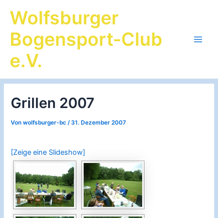
Zum
Wolfsburger
Inhalt
springen
Bogensport-Club
Main
e.V.
Men
Grillen 2007
Von
wolfsburger-bc
/
31. Dezember 2007
[Zeige eine Slideshow]