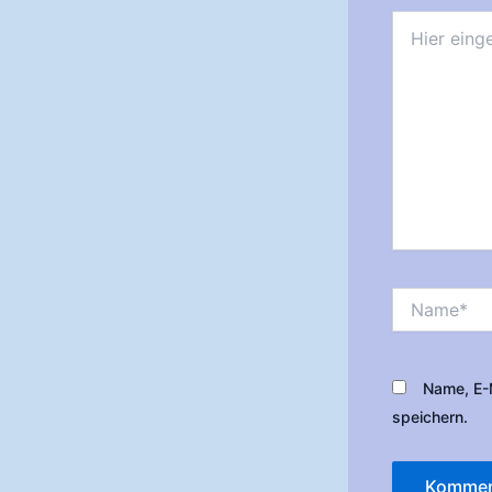
Hier
eingeben…
Name*
Name, E-
speichern.