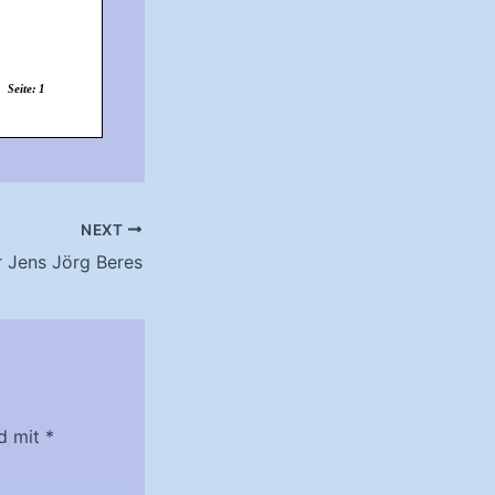
NEXT
r Jens Jörg Beres
nd mit
*