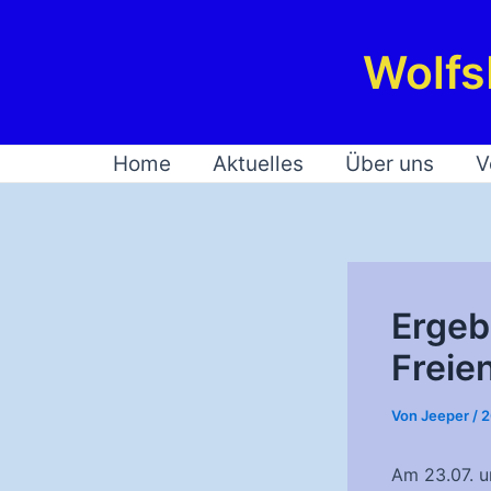
Zum
Inhalt
Wolfs
springen
Home
Aktuelles
Über uns
V
Ergeb
Freie
Von
Jeeper
/
2
Am 23.07. u