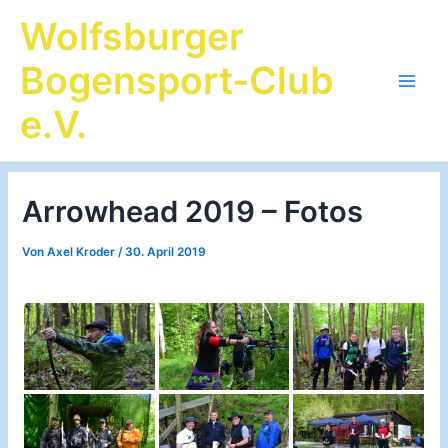
Zum
Wolfsburger
Inhalt
springen
Bogensport-Club
Main
e.V.
Men
Arrowhead 2019 – Fotos
Von
Axel Kroder
/
30. April 2019