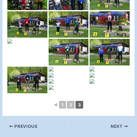
◄
1
2
3
Post
PREVIOUS
NEXT
navigation