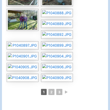
1
2
3
►