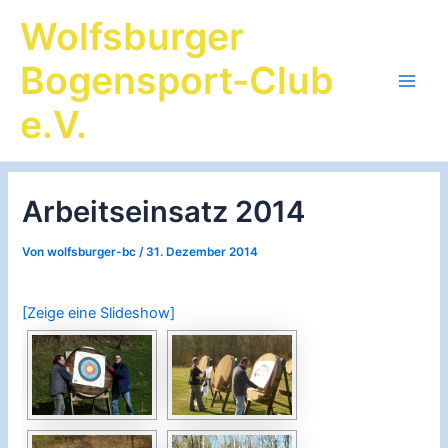
Zum
Wolfsburger
Inhalt
springen
Bogensport-Club
Main
e.V.
Men
Arbeitseinsatz 2014
Von
wolfsburger-bc
/
31. Dezember 2014
[Zeige eine Slideshow]