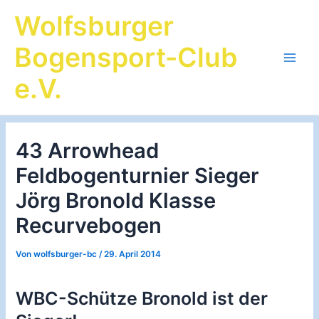
Zum
Wolfsburger
Inhalt
springen
Bogensport-Club
Main
e.V.
Men
43 Arrowhead
Feldbogenturnier Sieger
Jörg Bronold Klasse
Recurvebogen
Von
wolfsburger-bc
/
29. April 2014
WBC-Schütze Bronold ist der