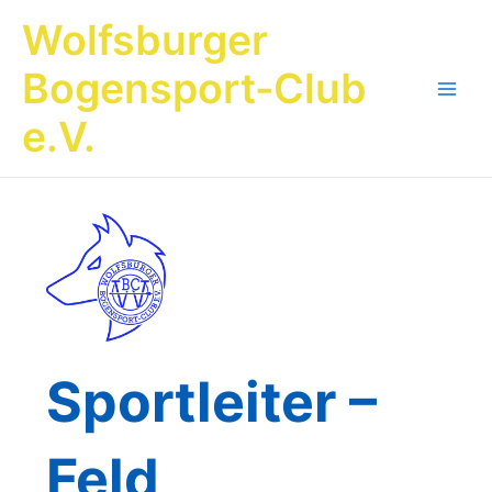
Zum
Wolfsburger
Inhalt
springen
Bogensport-Club
Main
e.V.
Men
Sportleiter –
Feld