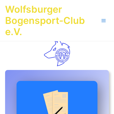
Zum
Wolfsburger
Inhalt
springen
Bogensport-Club
Main
e.V.
Men