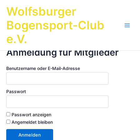
Zum
Wolfsburger
Inhalt
springen
Bogensport-Club
Main
e.V.
Men
Anmeldung für Mitglieder
Benutzername oder E-Mail-Adresse
Passwort
Passwort anzeigen
Angemeldet bleiben