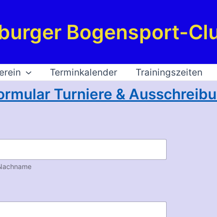
burger Bogensport-Clu
erein
Terminkalender
Trainingszeiten
ormular Turniere & Ausschrei
Nachname