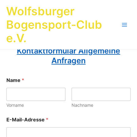
Zum
Wolfsburger
Inhalt
springen
Bogensport-Club
Main
e.V.
Men
Kontaktformular Allgemeine
Anfragen
Name
*
Vorname
Nachname
E-Mail-Adresse
*