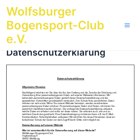
Zum
Wolfsburger
Inhalt
springen
Bogensport-Club
Main
e.V.
Men
Datenschutzerklärung