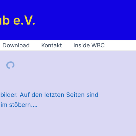
b e.V.
Download
Kontakt
Inside WBC
ilder. Auf den letzten Seiten sind
eim stöbern….