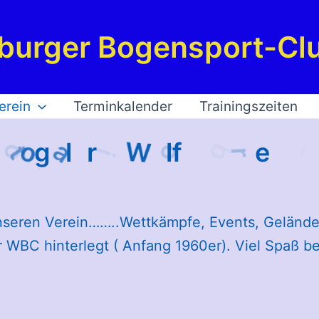
burger Bogensport-Clu
erein
Terminkalender
Trainingszeiten
 unseren Verein……..Wettkämpfe, Events, Geländeb
r WBC hinterlegt ( Anfang 1960er). Viel Spaß b