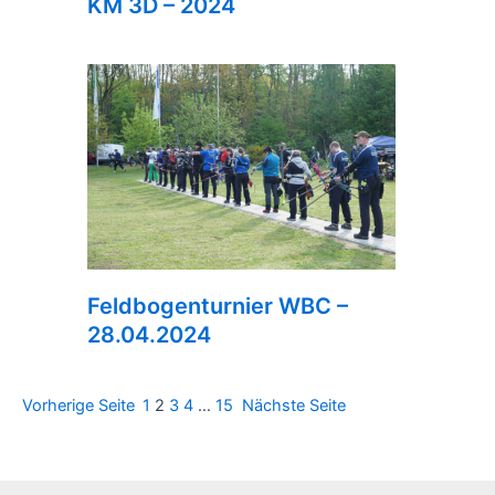
KM 3D – 2024
Feldbogenturnier WBC –
28.04.2024
Vorherige Seite
1
2
3
4
…
15
Nächste Seite